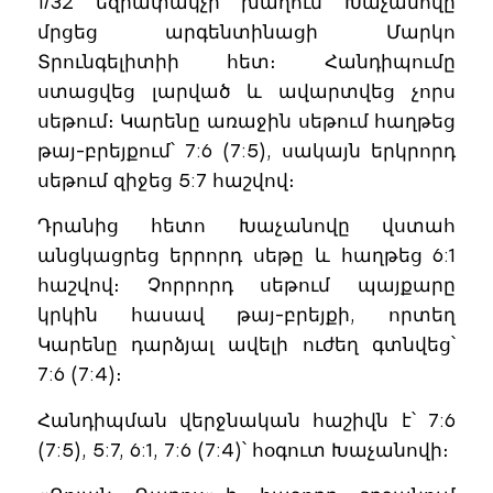
1/32 եզրափակչի խաղում Խաչանովը
մրցեց արգենտինացի Մարկո
Տրունգելիտիի հետ։ Հանդիպումը
ստացվեց լարված և ավարտվեց չորս
սեթում։ Կարենը առաջին սեթում հաղթեց
թայ-բրեյքում՝ 7:6 (7:5), սակայն երկրորդ
սեթում զիջեց 5:7 հաշվով։
Դրանից հետո Խաչանովը վստահ
անցկացրեց երրորդ սեթը և հաղթեց 6:1
հաշվով։ Չորրորդ սեթում պայքարը
կրկին հասավ թայ-բրեյքի, որտեղ
Կարենը դարձյալ ավելի ուժեղ գտնվեց՝
7:6 (7:4)։
Հանդիպման վերջնական հաշիվն է՝ 7:6
(7:5), 5:7, 6:1, 7:6 (7:4)՝ հօգուտ Խաչանովի։