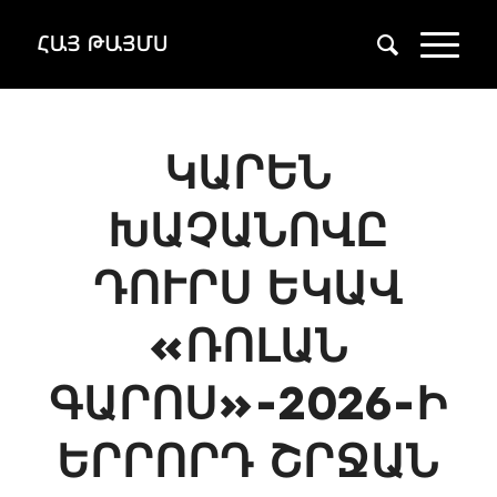
ԿԱՐԵՆ
ԽԱՉԱՆՈՎԸ
ԴՈՒՐՍ ԵԿԱՎ
«ՌՈԼԱՆ
ԳԱՐՈՍ»-2026-Ի
ԵՐՐՈՐԴ ՇՐՋԱՆ