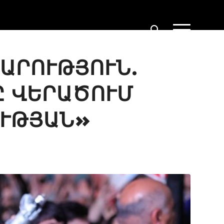
ԱՐՈՒԹՅՈՒՆ.
Ը ՎԵՐԱԾՈՒՄ
ՈՒԹՅԱՆ»