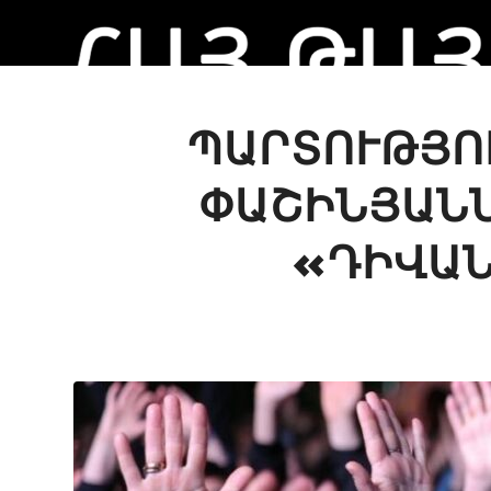
ՊԱՐՏՈՒԹՅՈ
ՓԱՇԻՆՅԱՆՆ
«ԴԻՎԱՆ