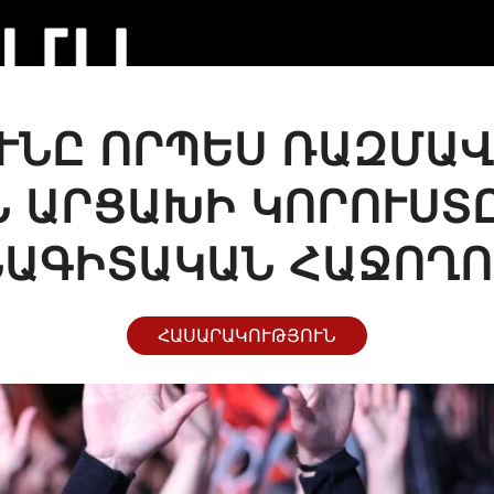
ՒՆԸ ՈՐՊԵՍ ՌԱԶՄԱՎ
 ԱՐՑԱԽԻ ԿՈՐՈՒՍՏ
ԱԳԻՏԱԿԱՆ ՀԱՋՈՂ
ՀԱՍԱՐԱԿՈՒԹՅՈՒՆ