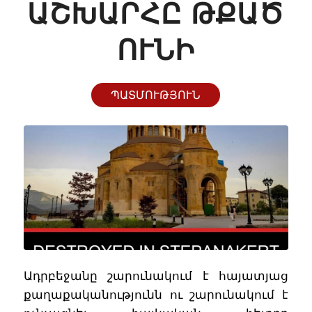
ԱՇԽԱՐՀԸ ԹՔԱԾ
ՈՒՆԻ
ՊԱՏՄՈՒԹՅՈՒՆ
Ադրբեջանը շարունակում է հայատյաց
քաղաքականությունն ու շարունակում է