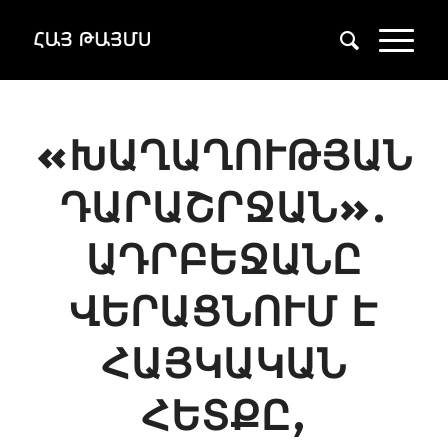
«ԽԱՂԱՂՈՒԹՅԱՆ
ԴԱՐԱՇՐՋԱՆ».
ԱԴՐԲԵՋԱՆԸ
ՎԵՐԱՑՆՈՒՄ Է
ՀԱՅԿԱԿԱՆ
ՀԵՏՔԸ,