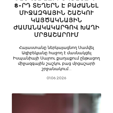
8-ՐԴ ՏԵՂԵՐՆ Է ԲԱԺԱՆԵԼ
ՄԻՋԱԶԳԱՅԻՆ ՇԱՇԿՈՒ
ԿԱՅԾԱԿՆԱՅԻՆ
ԺԱՄԱՆԱԿԱԿԱՐԳՈՎ ԽԱՂԻ
ՄՐՑԱՇԱՐՈՒՄ
Հայաստանը ներկայացնող Սամվել
Ազիբեկյանը հաջող է մասնակցել
Իսպանիայի Սալոու քաղաքում ընթացող
միջազգային շաշկու բաց մրցաշարի
շրջանակում…
01.06.2026