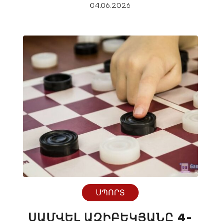
04.06.2026
ՍՊՈՐՏ
ՍԱՄՎԵԼ ԱԶԻԲԵԿՅԱՆԸ 4-