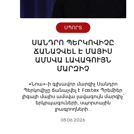
ՍՊՈՐՏ
ՍԱՆԴՐՈ ՊԵՐԿՈՎԻՉԸ
ՃԱՆԱՉՎԵԼ Է ՄԱՅԻՍ
ԱՄՍՎԱ ԼԱՎԱԳՈՒՅՆ
ՄԱՐԶԻՉ
«Նոա»-ի գլխավոր մարզիչ Սանդրո
Պերկովիչը ճանաչվել է Fastex Պրեմիեր
լիգայի մայիս ամսվա լավագույն մարզիչ՝
երկրպագուների, սպորտային
լրագրողների…
05.06.2026