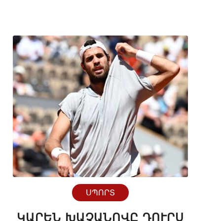
ՍՊՈՐՏ
ԿԱՐԵՆ ԽԱՉԱՆՈՎԸ ԴՈՒՐՍ