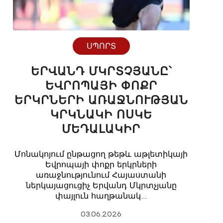
ՍՊՈՐՏ
ԵՐՎԱՆԴ ՄԿՐՏՉՅԱՆԸ՝
ԵՎՐՈՊԱՅԻ ՓՈՔՐ
ԵՐԿՐՆԵՐԻ ԱՌԱՋՆՈՒԹՅԱՆ
ԿՐԿՆԱԿԻ ՈՍԿԵ
ՄԵԴԱԼԱԿԻՐ
Մոնակոյում ընթացող թեթև աթլետիկայի
Եվրոպայի փոքր երկրների
առաջնությունում Հայաստանի
ներկայացուցիչ Երվանդ Մկրտչյանը
փայլուն հաղթանակ…
03.06.2026