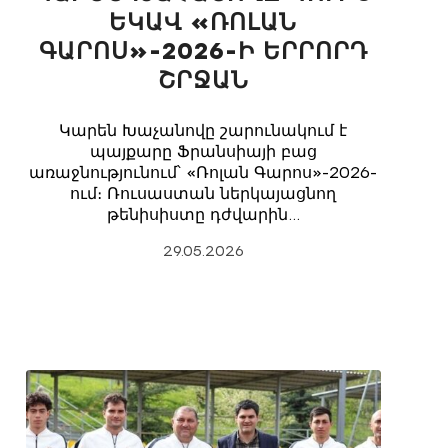
ԵԿԱՎ «ՌՈԼԱՆ
ԳԱՐՈՍ»-2026-Ի ԵՐՐՈՐԴ
ՇՐՋԱՆ
Կարեն Խաչանովը շարունակում է
պայքարը Ֆրանսիայի բաց
առաջնությունում՝ «Ռոլան Գարոս»-2026-
ում։ Ռուսաստան ներկայացնող
թենիսիստը դժվարին…
29.05.2026