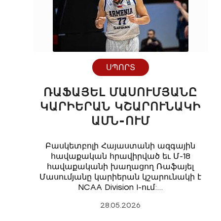
ՍՊՈՐՏ
ՌԱՖԱՅԵԼ ՄԱՍՈՒՄՅԱՆԸ
ԿԱՐԻԵՐԱՆ ԿՇԱՐՈՒՆԱԿԻ
ԱՄՆ-ՈՒՄ
Բասկետբոլի Հայաստանի ազգային
հավաքական հրավիրված եւ Մ-18
հավաքականի խաղացող Ռաֆայել
Մասումյանը կարիերան կշարունակի է
NCAA Division I-ում:…
28.05.2026