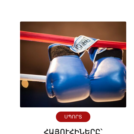
ՍՊՈՐՏ
ՀԱՅՈՒՀԻՆԵՐԸ՝