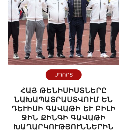
ՍՊՈՐՏ
ՀԱՅ ԹԵՆԻՍԻՍՏՆԵՐԸ
ՆԱԽԱՊԱՏՐԱՍՏՎՈՒՄ ԵՆ
ԴԵՒԻՍԻ ԳԱՎԱԹԻ ԵՒ ԲԻԼԻ ՋԻ
Ն ՔԻՆԳԻ ԳԱՎԱԹԻ ԽԱ
ՂԱՐԿՈՒԹՅՈՒՆՆԵՐԻՆ