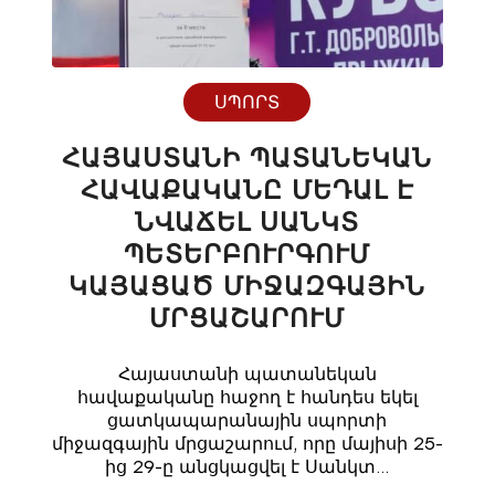
ՍՊՈՐՏ
ՀԱՅԱՍՏԱՆԻ ՊԱՏԱՆԵԿԱՆ
ՀԱՎԱՔԱԿԱՆԸ ՄԵԴԱԼ Է
ՆՎԱՃԵԼ ՍԱՆԿՏ
ՊԵՏԵՐԲՈՒՐԳՈՒՄ
ԿԱՅԱՑԱԾ ՄԻՋԱԶԳԱՅԻՆ
ՄՐՑԱՇԱՐՈՒՄ
Հայաստանի պատանեկան
հավաքականը հաջող է հանդես եկել
ցատկապարանային սպորտի
միջազգային մրցաշարում, որը մայիսի 25-
ից 29-ը անցկացվել է Սանկտ…