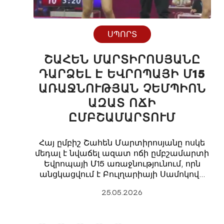
ՍՊՈՐՏ
ՇԱՀԵՆ ՄԱՐՏԻՐՈՍՅԱՆԸ
ԴԱՐՁԵԼ Է ԵՎՐՈՊԱՅԻ Մ15
ԱՌԱՋՆՈՒԹՅԱՆ ՉԵՄՊԻՈՆ
ԱԶԱՏ ՈՃԻ
ԸՄԲՇԱՄԱՐՏՈՒՄ
Հայ ըմբիշ Շահեն Մարտիրոսյանը ոսկե
մեդալ է նվաճել ազատ ոճի ըմբշամարտի
Եվրոպայի Մ15 առաջնությունում, որն
անցկացվում է Բուլղարիայի Սամոկով…
25.05.2026