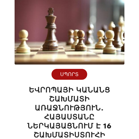
ՍՊՈՐՏ
ԵՎՐՈՊԱՅԻ ԿԱՆԱՆՑ
ՇԱԽՄԱՏԻ
ԱՌԱՋՆՈՒԹՅՈՒՆ.
ՀԱՅԱՍՏԱՆԸ
ՆԵՐԿԱՅԱՑՆՈՒՄ Է 16
ՇԱԽՄԱՏԻՍՏՈՒՀԻ